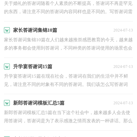
关于婚礼的答谢词随着个人素质的不断提高，答谢词不再是罕见
的东西，请注意不同的答谢词内容同样也是不同的。写答谢词需
要注意哪些问题呢？下面是小编收集整理的关于婚礼的答谢词...
家长答谢词集锦10篇
2024-07-13
家长答谢词集锦10篇在人们越来越推崇感恩教育的今天，越来越
多的事务都会使用到答谢词，不同种类的答谢词使用的场景也会
有所不同。那么在写答谢词时有什么注意事项呢？以下是小编...
升学宴答谢词15篇
2024-07-13
升学宴答谢词15篇在现在社会，答谢词在我们的生活中并不鲜
见，请注意不同的对象有不同的答谢词。我们该怎么写答谢词
呢？下面是小编帮大家整理的升学宴答谢词，欢迎大家借鉴与参
考，希...
新郎答谢词模板汇总5篇
2024-07-13
新郎答谢词模板汇总5篇在当下这个社会中，越来越多人会去使
用答谢词，答谢词是为了表示感激之情而发表的一种讲话。那么
问题来了，到底应如何写一份恰当的答谢词呢？以下是小编精