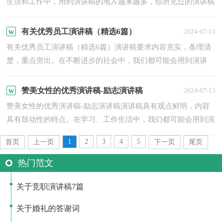
生活和工作中，用到演讲稿的地方越来越多，你所见过的演讲稿
是什么样的呢？以下是小编收集整理的师恩难忘的演讲稿，欢
迎...
有关优秀员工演讲稿（精选6篇）
2024-07-13
有关优秀员工演讲稿（精选6篇）演讲稿要求内容充实，条理清
楚，重点突出。在不断进步的社会中，我们都可能会用到演讲
稿，相信写演讲稿是一个让许多人都头痛的问题，以下是小编帮
大家整理...
赞美女性的优秀演讲稿-励志演讲稿
2024-07-13
赞美女性的优秀演讲稿-励志演讲稿演讲稿具有观点鲜明，内容
具有鼓动性的特点。在学习、工作生活中，我们都可能会用到演
讲稿，相信很多朋友都对写演讲稿感到非常苦恼吧，以下是小
1
2
3
4
5
首页
上一页
下一页
尾页
编...
热门范文
关于竞职演讲稿7篇
关于婚礼的答谢词