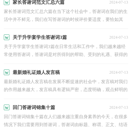
心...
家长答谢词范文汇总六篇
2024-07-13
家长答谢词范文汇总六篇在当下这个社会中，答谢词在我们的生
活中并不鲜见，我们在写答谢词的时候评价要适度，要恰如其
分。怎么写答谢词才能避免踩雷呢？下面是小编为大家整理的家
长...
关于升学宴学生答谢词3篇
2024-07-13
关于升学宴学生答谢词3篇在日常生活和工作中，我们越来越经
常使用答谢词，答谢词是对所得到的帮助、受到的礼遇、获得的
授受表示感谢的一种礼仪文书。你知道写答谢词需要注意哪...
最新婚礼证婚人发言稿
2024-07-13
最新婚礼证婚人发言稿在发展不断提速的社会中，发言稿对我们
的作用越来越大，发言稿具有逻辑严密，态度明确，观点鲜明的
特点。你知道发言稿怎样写才规范吗？下面是小编收集整理的最
新...
回门答谢词锦集十篇
2024-07-13
回门答谢词锦集十篇在人们越来越注重自身素养的今天，在很多
情况下我们需要用到答谢词，答谢词由标题、称谓、正文、结语